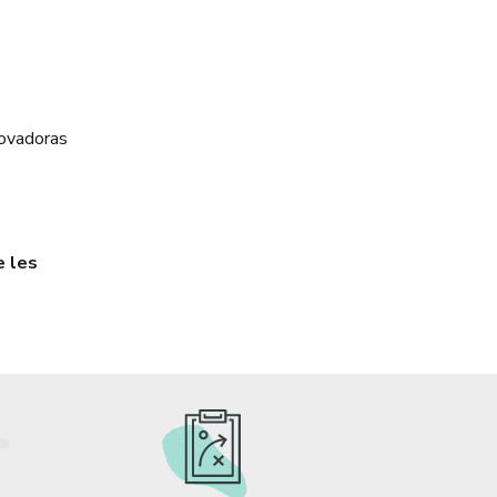
novadoras
e les