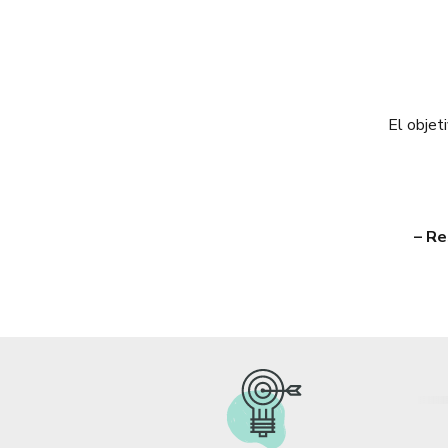
El objet
– Re