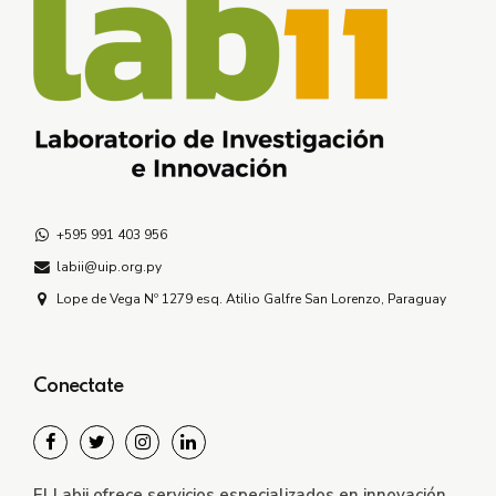
+595 991 403 956
labii@uip.org.py
Lope de Vega Nº 1279 esq. Atilio Galfre San Lorenzo, Paraguay
Conectate
El Labii ofrece servicios especializados en innovación,